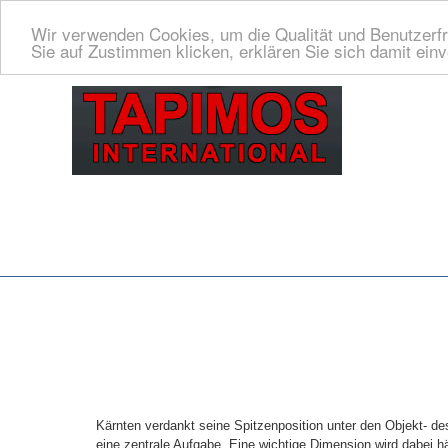
Wir verwenden Cookies, um die Qualität und Benutzerfr
Sie auf Zustimmen klicken, erklären Sie sich damit ein
Kärnten verdankt seine Spitzenposition unter den Objekt- de
eine zentrale Aufgabe. Eine wichtige Dimension wird dabei h